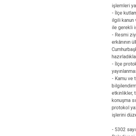
işlemleri y
- İlçe kutl
ilgili kanu
ile gerekli
- Resmi ziy
erkânının ü
Cumhurbaşka
hazırladıkl
- İlçe prot
yayınlanma
- Kamu ve t
bilgilendir
etkinlikler,
konuşma sır
protokol ya
işlerini düz
- 5302 sayı