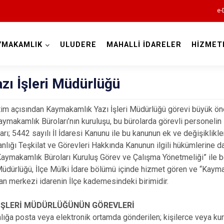
e-
YMAKAMLIK
ULUDERE
MAHALLİ İDARELER
HİZMET
Şırnak
azı İşleri Müdürlüğü
im açısından Kaymakamlık Yazı İşleri Müdürlüğü görevi büyük ön
Kaymakamlık Büroları’nın kuruluşu, bu bürolarda görevli personelin 
rı; 5442 sayılı İl İdaresi Kanunu ile bu kanunun ek ve değişiklikle
kanlığı Teşkilat ve Görevleri Hakkında Kanunun ilgili hükümlerine d
 Kaymakamlık Büroları Kuruluş Görev ve Çalışma Yönetmeliği” ile be
Beytüşşebap
 Müdürlüğü, İlçe Mülki İdare bölümü içinde hizmet gören ve “Kay
şan merkezi idarenin İlçe kademesindeki birimidir.
Cizre
Güçlükonak
I İŞLERİ MÜDÜRLÜĞÜNÜN GÖREVLERİ
İdil
ğa posta veya elektronik ortamda gönderilen; kişilerce veya kur