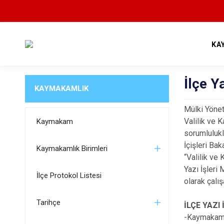
KA
İlçe Y
KAYMAKAMLIK
Mülki Yönet
Valilik ve 
Kaymakam
sorumlulukla
İçişleri Ba
Kaymakamlık Birimleri
“Valilik ve
Yazı İşleri
İlçe Protokol Listesi
olarak çalı
Tarihçe
İLÇE YAZ
-Kaymakamlı