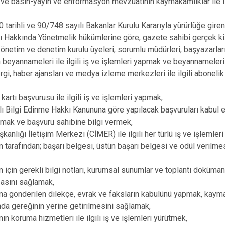
n ve basın-yayın ve enformasyon mevzuatının kaymakamlıklar ile ilg
 tarihli ve 90/748 sayılı Bakanlar Kurulu Kararıyla yürürlüğe gire
 Hakkında Yönetmelik hükümlerine göre, gazete sahibi gerçek kiş
 yönetim ve denetim kurulu üyeleri, sorumlu müdürleri, başyazarları
m beyannameleri ile ilgili iş ve işlemleri yapmak ve beyannamele
rgi, haber ajansları ve medya izleme merkezleri ile ilgili abonelik 
 kartı başvurusu ile ilgili iş ve işlemleri yapmak,
lı Bilgi Edinme Hakkı Kanununa göre yapılacak başvuruları kabul 
mak ve başvuru sahibine bilgi vermek,
kanlığı İletişim Merkezi (CİMER) ile ilgili her türlü iş ve işlemler
arafından; başarı belgesi, üstün başarı belgesi ve ödül verilmesi i
için gerekli bilgi notları, kurumsal sunumlar ve toplantı doküman
asını sağlamak,
 gönderilen dilekçe, evrak ve faksların kabulünü yapmak, kayma
da gereğinin yerine getirilmesini sağlamak,
n koruma hizmetleri ile ilgili iş ve işlemleri yürütmek,