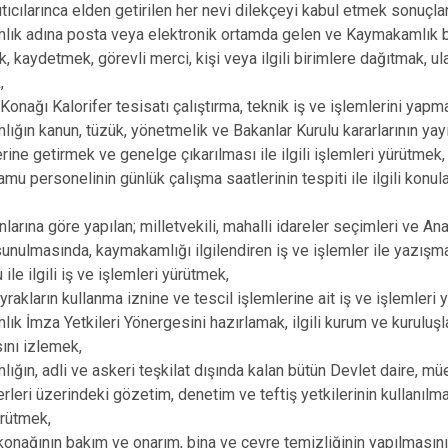
ıtıcılarınca elden getirilen her nevi dilekçeyi kabul etmek sonuçl
Silopi
lık adına posta veya elektronik ortamda gelen ve Kaymakamlık b
Uludere
k, kaydetmek, görevli merci, kişi veya ilgili birimlere dağıtmak, u
,
onağı Kalorifer tesisatı çalıştırma, teknik iş ve işlemlerini yapm
ığın kanun, tüzük, yönetmelik ve Bakanlar Kurulu kararlarının yayı
rine getirmek ve genelge çıkarılması ile ilgili işlemleri yürütmek,
amu personelinin günlük çalışma saatlerinin tespiti ile ilgili konul
larına göre yapılan; milletvekili, mahalli idareler seçimleri ve An
unulmasında, kaymakamlığı ilgilendiren iş ve işlemler ile yazışm
u ile ilgili iş ve işlemleri yürütmek,
ayrakların kullanma iznine ve tescil işlemlerine ait iş ve işlemleri
ık İmza Yetkileri Yönergesini hazırlamak, ilgili kurum ve kuruluş
ını izlemek,
ığın, adli ve askeri teşkilat dışında kalan bütün Devlet daire, m
rleri üzerindeki gözetim, denetim ve teftiş yetkilerinin kullanılma
ürütmek,
onağının bakım ve onarım, bina ve çevre temizliğinin yapılmasını; 