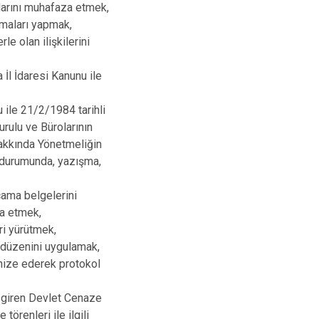
rlarını muhafaza etmek,
maları yapmak,
e olan ilişkilerini
İl İdaresi Kanunu ile
 ile 21/2/1984 tarihli
urulu ve Bürolarının
Hakkında Yönetmeliğin
 durumunda, yazışma,
cama belgelerini
a etmek,
ri yürütmek,
l düzenini uygulamak,
anize ederek protokol
e giren Devlet Cenaze
örenleri ile ilgili