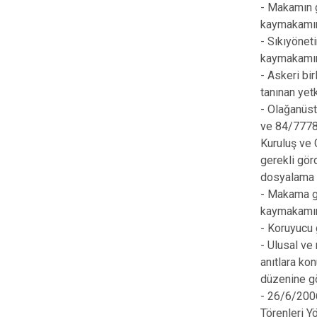
- Makamın g
kaymakamın
- Sıkıyönet
kaymakamın 
- Askeri bi
tanınan yet
- Olağanüst
ve 84/7778 
Kuruluş ve 
gerekli gör
dosyalama v
- Makama ge
kaymakamın
- Koruyucu 
- Ulusal ve
anıtlara ko
düzenine g
- 26/6/2006
Törenleri Y