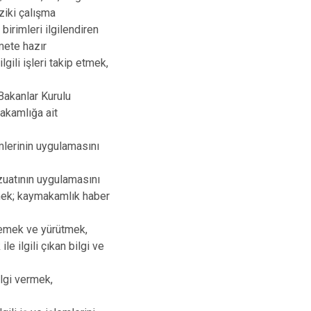
iziki çalışma
irimleri ilgilendiren
zmete hazır
ili işleri takip etmek,
Bakanlar Kurulu
akamlığa ait
mlerinin uygulamasını
zuatının uygulamasını
tmek; kaymakamlık haber
nlemek ve yürütmek,
le ilgili çıkan bilgi ve
lgi vermek,