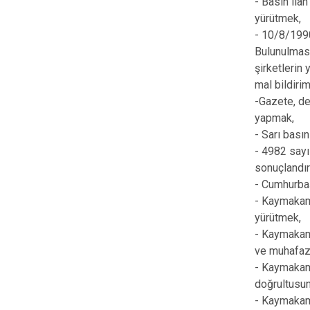
- Basın ila
yürütmek,
- 10/8/1990
Bulunulması
şirketlerin
mal bildiri
-Gazete, de
yapmak,
- Sarı basın
- 4982 sayı
sonuçlandır
- Cumhurbaş
- Kaymakam t
yürütmek,
- Kaymakam 
ve muhafaz
- Kaymakama
doğrultusun
- Kaymakamı