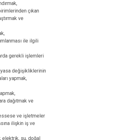
andırmak,
irimlerinden çıkan
laştırmak ve
ak,
mlanması ile ilgili
arda gerekli işlemleri
ayasa değişikliklerinin
aları yapmak,
 yapmak,
lara dağıtmak ve
üessese ve işletmeler
sına ilişkin iş ve
elektrik, su, doğal