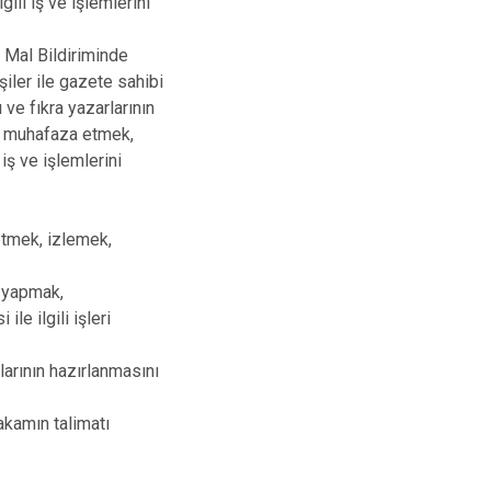
ili iş ve işlemlerini
n Mal Bildiriminde
iler ile gazete sahibi
 ve fıkra yazarlarının
ri muhafaza etmek,
iş ve işlemlerini
etmek, izlemek,
i yapmak,
le ilgili işleri
larının hazırlanmasını
kamın talimatı