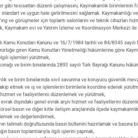
er gibi tesisatları düzenli çalışmasını; Kaymakamlık birimlerinin f
n standart ve uygun hale getirilmesini sağlamak. Kaymakamlığı ve b
ifing ve görüşmeler için toplantı salonlarını ve teknik cihazları hi
, Kaymakam evi ve Yatırım İzleme ve Koordinasyon Merkezi ile ilg
lı Kamu Konutları Kanunu ve 16/7/1984 tarihli ve 84/8345 sayılı 
ürürlüğe giren Kamu Konutları Yönetmeliği hükümlerine göre Kaym
ilgili işlemleri yürütmek,
onağı ve birim binalarında 2893 sayılı Türk Bayrağı Kanunu hükü
ık ve birim binalarında sivil savunma ve koruyucu güvenlik mev
akip etmek ve iş ve işlemlerini birimlerle koordine ederek yürü
hizmet ve faaliyetlerini düzenlemek ve yürütmek,
k evrak dışındaki genel evrak arşiv hizmet ve faaliyetlerini düze
görsel basın ve diğer kitle iletişim araçlarında ilçede kaymakamlık i
zlemek ve değerlendirmek,
n talimatı doğrultusunda basın bültenini hazırlamak ve basına bi
n basın toplantılarıyla ilgili işlerini yapmak,