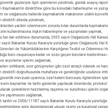
üvenlik güçleriyle ilgili işlemlerini yürütmek, günlük asayiş rapo
 Kaymakam’ın direktifine göre bu konudaki haberleşme ve yazış
im ve olağanüstü hallerde kaymakamlık makamının silahlı kuvvetlerl
direktifi altında yürütmek,
rliklerden yardım istenmesini zorunlu kılan durumlarda kaymakama 
kinin kullanılmasına ilişkin haberleşme ve yazışmaları yapmak,
ü hal ilan edilmesi durumunda; 2935 sayılı Olağanüstü Hâl Kanunu
sayılı Bakanlar Kurulu Kararıyla yürürlüğe giren Olağanüstü Hal K
Görevleri ile Yükümlülüklerinin Karşılığının Tesbit ve Ödenmesi 
düğü büro oluşuncaya kadar ve sözü geçen büroların kaldırılması
e arşivleme işlerini sağlamak,
len istihbarat, sınır görüşmeleri gibi özel amaçlı ödenek ve har
 direktifi doğrultusunda muhafaza ve gerektiğinde usulünce imh
güvenlik mevzuatı uyarınca, özel kalem bürosunu ilgilendiren işle
 resmi bayramlar ile tarihi günlerde yapılacak törenlerde; protoko
nulacak çelenklerin hazırlanma, taşınma ve sunulması işlerini org
öre yapılmasını sağlamak,
 tarihli ve 2006/11187 sayılı Bakanlar Kurulu Kararıyla yürürlüğ
önetmeliğine göre düzenlenecek ulusal, resmi ve kurumsal cenaze t