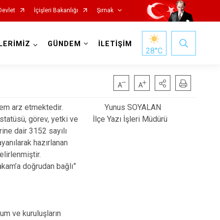
Devlet
İçişleri Bakanlığı
Şırnak
LERİMİZ
GÜNDEM
İLETİŞİM
28
°C
em arz etmektedir.
Yunus SOYALAN
statüsü, görev, yetki ve
İlçe Yazı İşleri Müdürü
rine dair 3152 sayılı
ayanılarak hazırlanan
lirlenmiştir.
makam’a doğrudan bağlı”
um ve kuruluşların