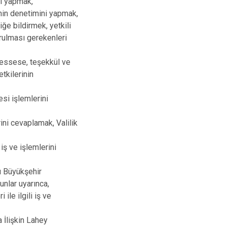
ri yapmak,
rinin denetimini yapmak,
iğe bildirmek, yetkili
vurulması gerekenleri
müessese, teşekkül ve
tkilerinin
esi işlemlerini
rini cevaplamak, Valilik
 iş ve işlemlerini
lı Büyükşehir
unlar uyarınca,
ile ilgili iş ve
 İlişkin Lahey