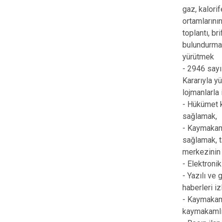
gaz, kalorif
ortamlarını
toplantı, br
bulundurmak
yürütmek
- 2946 sayı
Kararıyla y
lojmanlarla 
- Hükümet k
sağlamak,
- Kaymakaml
sağlamak, t
merkezinin 
- Elektroni
- Yazılı ve 
haberleri i
- Kaymakamı
kaymakamlığı