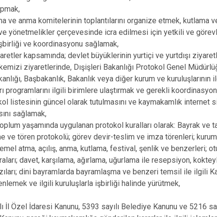
apmak,
ama ve anma komitelerinin toplantılarını organize etmek, kutlama v
n ve yönetmelikler çerçevesinde icra edilmesi için yetkili ve görev
 işbirliği ve koordinasyonu sağlamak,
aretler kapsamında; devlet büyüklerinin yurtiçi ve yurtdışı ziyaretl
lkemizi ziyaretlerinde, Dışişleri Bakanlığı Protokol Genel Müdürl
nlığı, Başbakanlık, Bakanlık veya diğer kurum ve kuruluşlarının i
arı programlarını ilgili birimlere ulaştırmak ve gerekli koordinasy
okol listesinin güncel olarak tutulmasını ve kaymakamlık internet 
sını sağlamak,
oplum yaşamında uygulanan protokol kuralları olarak: Bayrak ve taş
me ve tören protokolü; görev devir-teslim ve imza törenleri; kurum
 temel atma, açılış, anma, kutlama, festival, şenlik ve benzerleri; 
aları; davet, karşılama, ağırlama, uğurlama ile resepsiyon, kokte
zıları; dini bayramlarda bayramlaşma ve benzeri temsil ile ilgili
enlemek ve ilgili kuruluşlarla işbirliği halinde yürütmek,
lı İl Özel İdaresi Kanunu, 5393 sayılı Belediye Kanunu ve 5216 sa