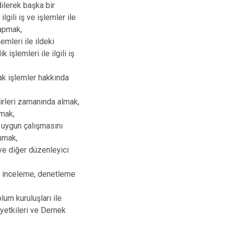
ilerek başka bir
lgili iş ve işlemler ile
yapmak,
mleri ile ildeki
işlemleri ile ilgili iş
ak işlemler hakkında
irleri zamanında almak,
lmak,
 uygun çalışmasını
nmak,
ve diğer düzenleyici
ğü inceleme, denetleme
um kuruluşları ile
yetkileri ve Dernek