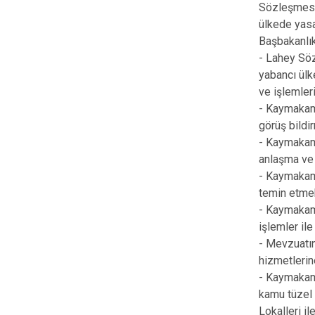
Sözleşmesin
ülkede yasal
Başbakanlık 
- Lahey Söz
yabancı ülk
ve işlemler
- Kaymakaml
görüş bildi
- Kaymakaml
anlaşma ve 
- Kaymakam
temin etmek
- Kaymakaml
işlemler ile
- Mevzuatın
hizmetlerin
- Kaymakaml
kamu tüzel 
Lokalleri il