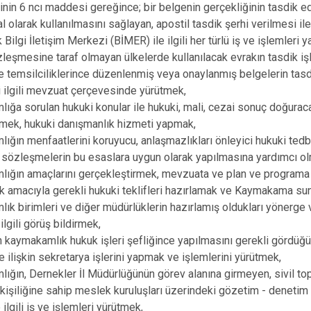
in 6 ncı maddesi gereğince; bir belgenin gerçekliğinin tasdik ed
 olarak kullanılmasını sağlayan, apostil tasdik şerhi verilmesi ile i
Bilgi İletişim Merkezi (BİMER) ile ilgili her türlü iş ve işlemleri 
leşmesine taraf olmayan ülkelerde kullanılacak evrakın tasdik işle
e temsilciliklerince düzenlenmiş veya onaylanmış belgelerin tasdik 
i ilgili mevzuat çerçevesinde yürütmek,
ığa sorulan hukuki konular ile hukuki, mali, cezai sonuç doğurac
rmek, hukuki danışmanlık hizmeti yapmak,
ığın menfaatlerini koruyucu, anlaşmazlıkları önleyici hukuki tedb
sözleşmelerin bu esaslara uygun olarak yapılmasına yardımcı o
lığın amaçlarını gerçekleştirmek, mevzuata ve plan ve programa
 amacıyla gerekli hukuki teklifleri hazırlamak ve Kaymakama su
ık birimleri ve diğer müdürlüklerin hazırlamış oldukları yönerge 
 ilgili görüş bildirmek,
 kaymakamlık hukuk işleri şefliğince yapılmasını gerekli gördü
e ilişkin sekretarya işlerini yapmak ve işlemlerini yürütmek,
ığın, Dernekler İl Müdürlüğünün görev alanına girmeyen, sivil topl
kişiliğine sahip meslek kuruluşları üzerindeki gözetim - denetim 
e ilgili iş ve işlemleri yürütmek,