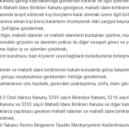
Kanunu gereği kaymakamlığa gönderilen kararlar ile ilgili işlemle
ı Mahalli İdare Birlikleri Kanunu gereğince, mahalli idare birlikle
sında tespit edilecek kişi borçlarını karar alınmak üzere ilgili birl
larınca alınan kişi borcu kararlarını inceleyerek idari yargıya baş
i Şefliğine göndermek,
ığın, mahalli idareler ve mahalli idarelerin kurdukları işletme, 
üzerindeki gözetim ve denetim yetkisi ile diğer vesayet görev ve ye
na ilişkin iş ve işlemleri yürütmek,
erin kurulması, bazı köylerin veya bağlıların belediyelerle birleşm
areler ve mahallî idare birliklerinin hukuki konularda görüş taleple
 görüşü oluşturulması gerekenleri Valiliğe göndermek,
htarlarının izin, hastalık, görevden uzaklaştırma, istifa, ölüm gibi
lı İl Özel İdaresi Kanunu, 5393 sayılı Belediye Kanunu, 5216 sayı
Kanunu ve 5355 sayılı Mahalli İdare Birlikleri Kanunu ve diğer kan
arca yapılması gereken mahallî idareler ve mahallî idare birlikleri 
ürütmek,
hli Yabancı Resmi Belgelerin Tasdiki Mecburiyetinin Kaldırılmasına