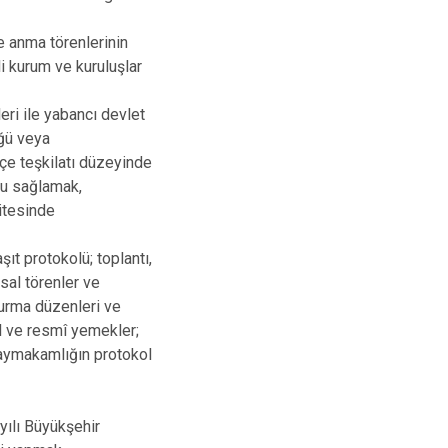
e anma törenlerinin
li kurum ve kuruluşlar
eri ile yabancı devlet
üğü veya
lçe teşkilatı düzeyinde
onu sağlamak,
sitesinde
ıt protokolü; toplantı,
sal törenler ve
oturma düzenleri ve
yl ve resmî yemekler;
 Kaymakamlığın protokol
yılı Büyükşehir