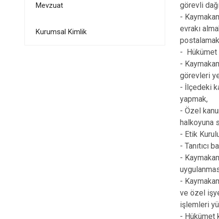
görevli dağ
Mevzuat
- Kaymakam
evrakı alma
Kurumsal Kimlik
postalamak
- Hükümet K
- Kaymakaml
görevleri ye
- İlçedeki k
yapmak,
- Özel kanun
halkoyuna s
- Etik Kurul
- Tanıtıcı b
- Kaymakaml
uygulanmas
- Kaymakaml
ve özel işye
işlemleri y
- Hükümet k