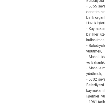
Belediyesi 
- 5355 sayıl
denetim sıra
birlik organ
Hukuk İşler
- Kaymakaml
birlikleri 
kullanılması
- Belediyel
yürütmek,
- Mahalli id
ve Bakanlık
- Mahalle mu
yürütmek,
- 5302 sayı
Belediyesi 
kaymakamlıkl
işlemleri y
- 1961 tari