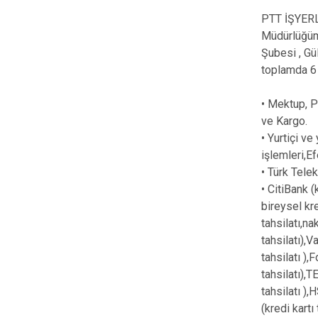
PTT İŞYER
Müdürlüğüm
Şubesi , Gü
toplamda 6 
• Mektup, P
ve Kargo.
• Yurtiçi v
işlemleri,E
• Türk Tele
• CitiBank (
bireysel kre
tahsilatı,na
tahsilatı),V
tahsilatı ),
tahsilatı),T
tahsilatı ),
(kredi kartı