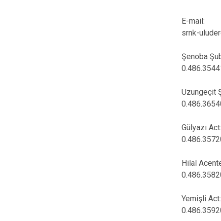
E-mail:
srnk-uluder
Şenoba Şub
0.486.354
Uzungeçit Ş
0.486.365
Gülyazı Act
0.486.357
Hilal Acent
0.486.358
Yemişli Act
0.486.359