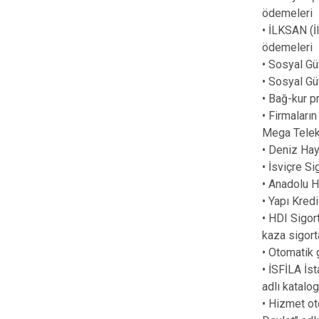
ödemeleri
• İLKSAN (İ
ödemeleri
• Sosyal Gü
• Sosyal Gü
• Bağ-kur p
• Firmaları
Mega Telek
• Deniz Haya
• İsviçre S
• Anadolu H
• Yapı Kred
• HDI Sigor
kaza sigort
• Otomatik 
• İSFİLA İst
adlı katalog
• Hizmet oto