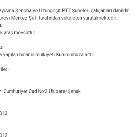
Silopi
yısına Şenoba ve Uzungeçit PTT Şubeleri çalışanları dahildir.
Uludere
revi Merkez Şefi tarafından vekaleten yürütülmektedir.
u:
ık araç mevcuttur.
u:
a yapılan binanın mülkiyeti Kurumumuza aittir.
ileri
h. Cumhuriyet Cad.No:2 Uludere/Şırnak
2013
2012