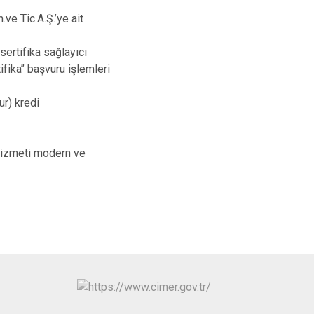
n.ve Tic.A.Ş.’ye ait
sertifika sağlayıcı
fika’’ başvuru işlemleri
ur) kredi
ü hizmeti modern ve