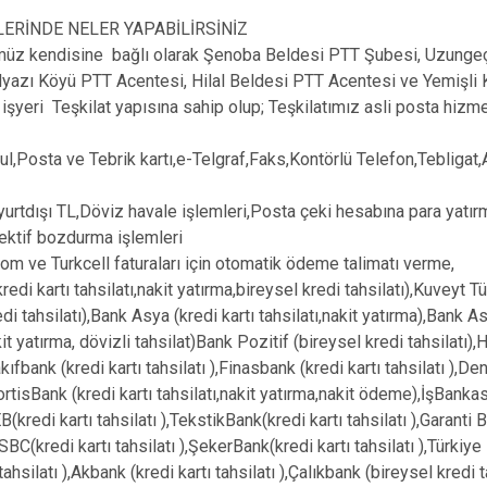
LERİNDE NELER YAPABİLİRSİNİZ
üz kendisine bağlı olarak Şenoba Beldesi PTT Şubesi, Uzunge
lyazı Köyü PTT Acentesi, Hilal Beldesi PTT Acentesi ve Yemişli
işyeri Teşkilat yapısına sahip olup; Teşkilatımız asli posta hizme
ul,Posta ve Tebrik kartı,e-Telgraf,Faks,Kontörlü Telefon,Tebligat
e yurtdışı TL,Döviz havale işlemleri,Posta çeki hesabına para ya
fektif bozdurma işlemleri
kom ve Turkcell faturaları için otomatik ödeme talimatı verme,
kredi kartı tahsilatı,nakit yatırma,bireysel kredi tahsilatı),Kuveyt Tür
di tahsilatı),Bank Asya (kredi kartı tahsilatı,nakit yatırma),Bank As
kit yatırma, dövizli tahsilat)Bank Pozitif (bireysel kredi tahsilatı),
akıfbank (kredi kartı tahsilatı ),Finasbank (kredi kartı tahsilatı ),D
FortisBank (kredi kartı tahsilatı,nakit yatırma,nakit ödeme),İşBankas
EB(kredi kartı tahsilatı ),TekstikBank(kredi kartı tahsilatı ),Garanti 
HSBC(kredi kartı tahsilatı ),ŞekerBank(kredi kartı tahsilatı ),Türkiy
 tahsilatı ),Akbank (kredi kartı tahsilatı ),Çalıkbank (bireysel kredi 