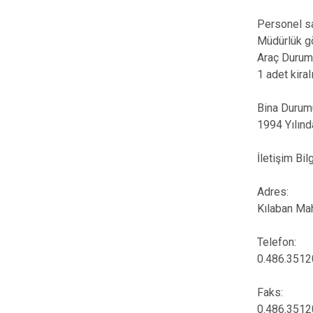
Personel sa
Müdürlük gö
Araç Durum
1 adet kiral
Bina Durum
1994 Yılınd
İletişim Bilg
Adres:
Kılaban Ma
Telefon:
0.486.351
Faks:
0.486.351