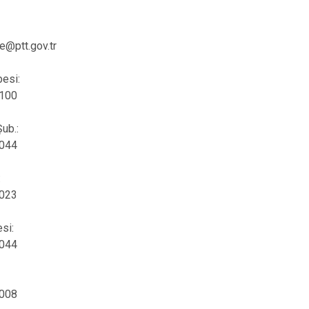
e@ptt.gov.tr
esi:
4100
ub.:
4044
:
2023
esi:
2044
:
2008