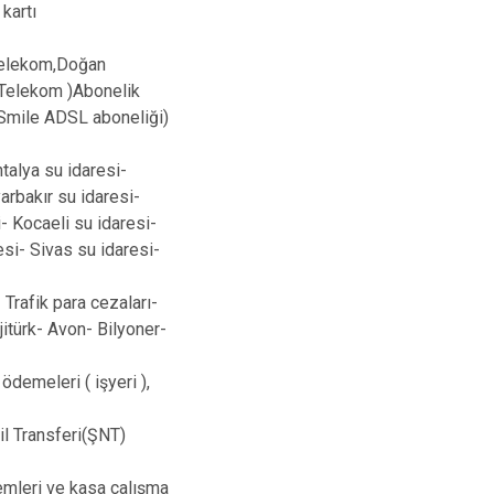
kartı
,Telekom,Doğan
Telekom )Abonelik
 Smile ADSL aboneliği)
ntalya su idaresi-
arbakır su idaresi-
- Kocaeli su idaresi-
si- Sivas su idaresi-
 Trafik para cezaları-
jitürk- Avon- Bilyoner-
demeleri ( işyeri ),
l Transferi(ŞNT)
demleri ve kasa çalışma