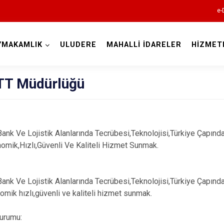
e-
YMAKAMLIK
ULUDERE
MAHALLİ İDARELER
HİZMET
Şırnak
PTT Müdürlüğü
Bank Ve Lojistik Alanlarında Tecrübesi,Teknolojisi,Türkiye Çapın
nomik,Hızlı,Güvenli Ve Kaliteli Hizmet Sunmak.
Beytüşşebap
Bank Ve Lojistik Alanlarında Tecrübesi,Teknolojisi,Türkiye Çapın
Cizre
nomik hızlı,güvenli ve kaliteli hizmet sunmak.
Güçlükonak
İdil
urumu: