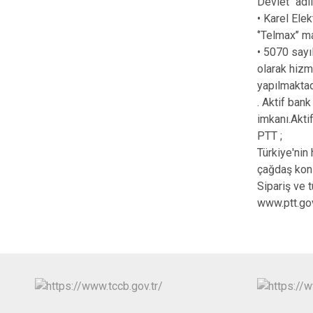
Devlet’’ adl
• Karel Elek
‘’Telmax’’ m
• 5070 sayı
olarak hizm
yapılmaktad
. Aktif ban
imkanı.Akti
PTT ;
Türkiye'nin 
çağdaş kon
Sipariş ve 
www.ptt.gov.