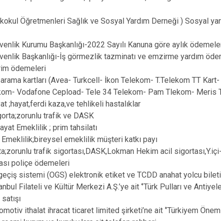
lkokul Öğretmenleri Sağlık ve Sosyal Yardım Derneği ) Sosyal ya
venlik Kurumu Başkanlığı-2022 Sayılı Kanuna göre aylık ödemele
venlik Başkanlığı-İş görmezlik tazminatı ve emzirme yardım öde
rim ödemeleri
n arama kartları (Avea- Turkcell- İkon Telekom- T.Telekom TT Kar
om- Vodafone Cepload- Tele 34 Telekom- Pam Tlekom- Meris
t ;hayat,ferdi kaza,ve tehlikeli hastalıklar
igorta;zorunlu trafik ve DASK
ayat Emeklilik ; prim tahsilatı
i Emeklilik;bireysel emeklilik müşteri katkı payı
ta;zorunlu trafik sigortası,DASK,Lokman Hekim acil sigortası,Y.içi-
ası poliçe ödemeleri
geçiş sistemi (OGS) elektronik etiket ve TCDD anahat yolcu bileti
anbul Filateli ve Kültür Merkezi A.Ş.’ye ait ‘’Türk Pulları ve Antiy
 satışı
motiv ithalat ihracat ticaret limited şirketi’ne ait ‘’Türkiyem Önem