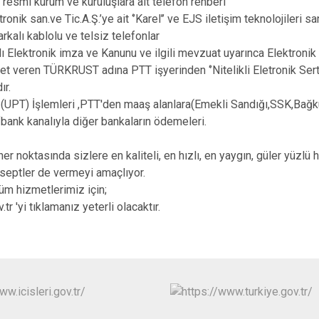
ı resmi kurum ve kuruluşlara ait telefon rehberi
tronik san.ve Tic.A.Ş.’ye ait ‘’Karel’’ ve EJS iletişim teknolojileri sa
arkalı kablolu ve telsiz telefonlar
lı Elektronik imza ve Kanunu ve ilgili mevzuat uyarınca Elektronik 
et veren TÜRKRUST adına PTT işyerinden ‘’Nitelikli Eletronik Serti
ır.
k (UPT) İşlemleri ,PTT'den maaş alanlara(Emekli Sandığı,SSK,Bağk
fbank kanalıyla diğer bankaların ödemeleri.
her noktasında sizlere en kaliteli, en hızlı, en yaygın, güler yüzl
septler de vermeyi amaçlıyor.
tüm hizmetlerimiz için;
tr 'yi tıklamanız yeterli olacaktır.