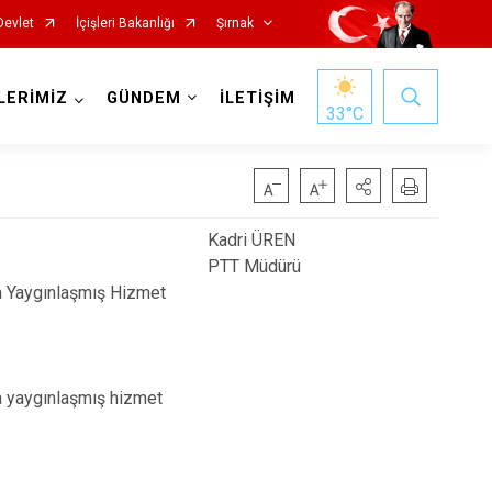
Devlet
İçişleri Bakanlığı
Şırnak
LERİMİZ
GÜNDEM
İLETİŞİM
33
°C
Kadri ÜREN
PTT Müdürü
da Yaygınlaşmış Hizmet
da yaygınlaşmış hizmet