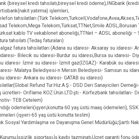
nk (bireysel kredi tahsilatı,bireysel kredi ödeme),INGbank (kredi 
ortisbank(nakit yatırma) işlemleri,
elefon tahsilatları (Türk Telekom,Turkcell,Vodafone,Avea,Akses
sad Telekom,Mega Telekom,Türksat,TTNet,Smile ADSL,Borusan 
Türksat kablo TV vekablonet aboneliği,TTNet – ADSL aboneliği –
atura tahsilatı (Tedaş faturaları)
algaz fatura tahsilatları (Adana su idaresi- Aksaray su idaresi- A
idaresi- Bilecik su idaresi-Burdur su idaresi,Bursa su idaresi- Diy
u idaresi- İzmir su idaresi- İzmit gaz(İZGAZ)- Karabük su idaresi
aresi- Malatya Belediyesi-n Mersin Belediyesi- Samsun su idare
u idaresi- Ankara su idaresi- GATAB su idaresi)
silatlar(Global Refund Tur.Hiz.A.Ş.- DSD Deri Sanayicileri Derneği-
 ücretleri- Oriflame KOZ.Ürün.LTD.şti.- Körfezbank tahsilatları- Di
otiv- TEB Cetelem)
ndığı ödemeleri(işyeri,konutta 60 yaş üstü maaş ödemeleri), SSK ö
meleri (işyeri-65 yaş üstü konutta teslim)
ık Sosyal Yardımlaşma ve Dayanışma Genel Müdürlüğü;Şartlı Naki
ş Kurumu;İşsizlik sigortası,İş kaybı tazminatı,Ücret garanti fonu ö