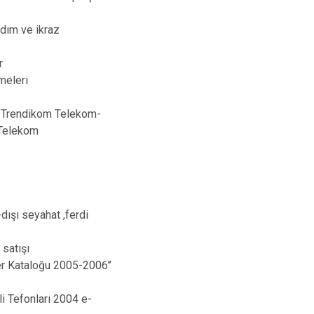
rdım ve ikraz
r
meleri
t- Trendikom Telekom-
 Telekom
dışı seyahat ,ferdi
 satışı
eler Kataloğu 2005-2006’’
li Tefonları 2004 e-