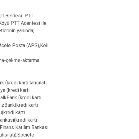
çit Beldesi PTT
 Köyü PTT Acentesi ile
tlerinin yanında;
,Acele Posta (APS),Koli
tırma-çekme-aktarma
k (kredi kartı tahsilatı,
ya (kredi kartı
HalkBank (kredi kartı
enizBank(kredi kartı
ı(kredi kartı
Bankası(kredi kartı
e Finans Katılım Bankası
tahsilatı),Societe