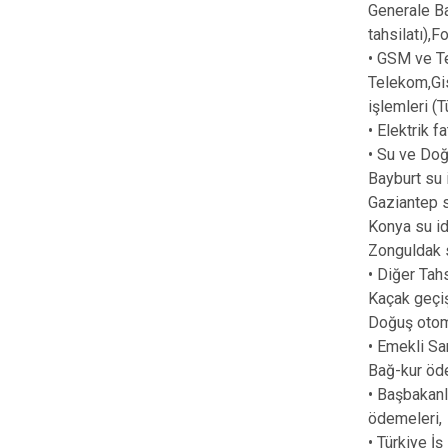
Generale Ba
tahsilatı),F
• GSM ve T
Telekom,Gi
işlemleri (
• Elektrik f
• Su ve Doğ
Bayburt su 
Gaziantep s
Konya su id
Zonguldak s
• Diğer Tah
Kaçak geçiş
Doğuş otom
• Emekli Sa
Bağ-kur öde
• Başbakanl
ödemeleri,
• Türkiye İ