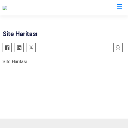
Şırnak
Site Haritası
Beytüşşebap
Cizre
Site Haritası
Güçlükonak
İdil
Silopi
Uludere