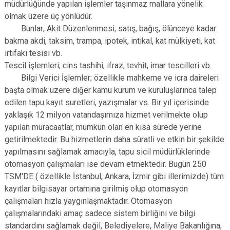
müdürlüğünde yapılan işlemler taşınmaz mallara yönelik
olmak üzere üç yönlüdür.
Bunlar; Akit Düzenlenmesi; satış, bağış, ölünceye kadar
bakma akdi, taksim, trampa, ipotek, intikal, kat mülkiyeti, kat
irtifakı tesisi vb.
Tescil işlemleri; cins tashihi, ifraz, tevhit, imar tescilleri vb.
Bilgi Verici İşlemler; özellikle mahkeme ve icra daireleri
başta olmak üzere diğer kamu kurum ve kuruluşlarınca talep
edilen tapu kayıt suretleri, yazışmalar vs. Bir yıl içerisinde
yaklaşık 12 milyon vatandaşımıza hizmet verilmekte olup
yapılan müracaatlar, mümkün olan en kısa sürede yerine
getirilmektedir. Bu hizmetlerin daha süratli ve etkin bir şekilde
yapılmasını sağlamak amacıyla, tapu sicil müdürlüklerinde
otomasyon çalışmaları ise devam etmektedir. Bugün 250
TSM'DE ( özellikle İstanbul, Ankara, İzmir gibi illerimizde) tüm
kayıtlar bilgisayar ortamına girilmiş olup otomasyon
çalışmaları hızla yaygınlaşmaktadır. Otomasyon
çalışmalarındaki amaç sadece sistem birliğini ve bilgi
standardını sağlamak değil, Belediyelere, Maliye Bakanlığına,