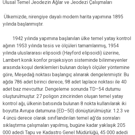
Ulusal Temel Jeodezin Ağlar ve Jeodezi Çalışmaları
Ülkemizde, nirengiye dayalı modern harita yapımına 1895
yılında başlanmıştır.
1942 yılında yapımına başlanılan ülke temel yatay kontrol
ağının 1953 yılında tesis ve ölçüleri tamamlanmış, 1954
yılında uluslararası elipsoidi (Hayford elipsoidi) üzerine,
Lambert konik konfor projeksiyon sisteminde bilinmeyenler
arasında koşul denklemleri bulunan dolaylı ölçüler yöntemine
göre, Meşedağ noktası başlangıç alınarak dengelenmiştir. Bu
ağda 786 adet birinci derece, 98 adet laplace noktası ile 40
adet baz mevcuttur. Dengeleme sonunda TD–54 dutumu
oluşturulmuştur. 27 poligon zincirinden oluşan temel yatay
kontrol ağı, ülkenin batısında bulunan 8 nokta kullanılarak iki
boyutta Avrupa datumuna (ED–50) dönüştürülmüştür. 1.2.3 ve
4 üncü derece olarak sınıflandırılan temel ağ'da sonraları
sıklaştırma çalışmaları yapılmış, bugüne kadar yaklaşık 205
000 adedi Tapu ve Kadastro Genel Müdürlüğü, 45 000 adedi