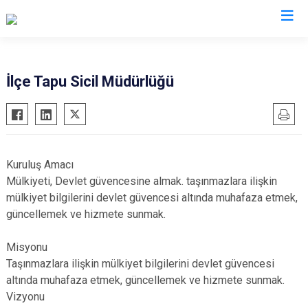
Şırnak
İlçe Tapu Sicil Müdürlüğü
Beytüşşebap
Cizre
Güçlükonak
Kuruluş Amacı
İdil
Mülkiyeti, Devlet güvencesine almak. taşınmazlara ilişkin
Silopi
mülkiyet bilgilerini devlet güvencesi altında muhafaza etmek,
güncellemek ve hizmete sunmak.
Uludere
Misyonu
Taşınmazlara ilişkin mülkiyet bilgilerini devlet güvencesi
altında muhafaza etmek, güncellemek ve hizmete sunmak.
Vizyonu