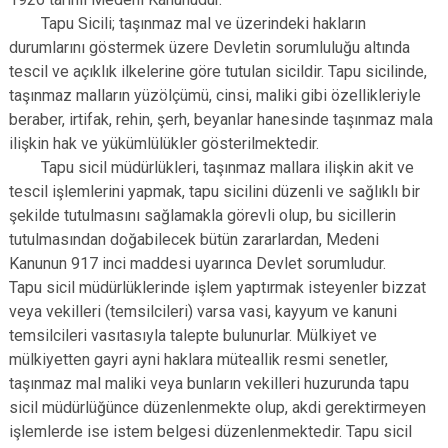
Tapu Sicili; taşınmaz mal ve üzerindeki hakların
durumlarını göstermek üzere Devletin sorumluluğu altında
tescil ve açıklık ilkelerine göre tutulan sicildir. Tapu sicilinde,
taşınmaz malların yüzölçümü, cinsi, maliki gibi özellikleriyle
beraber, irtifak, rehin, şerh, beyanlar hanesinde taşınmaz mala
ilişkin hak ve yükümlülükler gösterilmektedir.
Tapu sicil müdürlükleri, taşınmaz mallara ilişkin akit ve
tescil işlemlerini yapmak, tapu sicilini düzenli ve sağlıklı bir
şekilde tutulmasını sağlamakla görevli olup, bu sicillerin
tutulmasından doğabilecek bütün zararlardan, Medeni
Kanunun 917 inci maddesi uyarınca Devlet sorumludur.
Tapu sicil müdürlüklerinde işlem yaptırmak isteyenler bizzat
veya vekilleri (temsilcileri) varsa vasi, kayyum ve kanuni
temsilcileri vasıtasıyla talepte bulunurlar. Mülkiyet ve
mülkiyetten gayri ayni haklara müteallik resmi senetler,
taşınmaz mal maliki veya bunların vekilleri huzurunda tapu
sicil müdürlüğünce düzenlenmekte olup, akdi gerektirmeyen
işlemlerde ise istem belgesi düzenlenmektedir. Tapu sicil