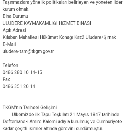
Taşınmazlara yönelik politikaları belirleyen ve yöneten lider
kurum olmak.
Bina Durumu
ULUDERE KAYMAKAMLIĞI HİZMET BİNASI
Açık Adresi
Kılaban Mahallesi Hükümet Konağı Kat:2 Uludere/Şırnak
E-Mail
uludere-tsm@tkgm.gov.tr
Telefon
0486 280 10 14-15
Fax
0486 351 20 14
TKGM'nin Tarihsel Gelişimi
Ülkemizde ilk Tapu Teşkilatı 21 Mayıs 1847 tarihinde
Defterhane-i Amire Kalemi adıyla kurulmuş ve Cumhuriyete
kadar çeşitli isimler altında görevini sürdürmüştür.