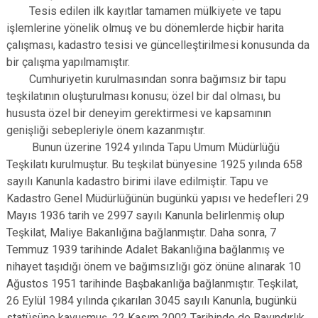
Tesis edilen ilk kayıtlar tamamen mülkiyete ve tapu
işlemlerine yönelik olmuş ve bu dönemlerde hiçbir harita
çalışması, kadastro tesisi ve güncelleştirilmesi konusunda da
bir çalışma yapılmamıştır.
Cumhuriyetin kurulmasından sonra bağımsız bir tapu
teşkilatının oluşturulması konusu; özel bir dal olması, bu
hususta özel bir deneyim gerektirmesi ve kapsamının
genişliği sebepleriyle önem kazanmıştır.
Bunun üzerine 1924 yılında Tapu Umum Müdürlüğü
Teşkilatı kurulmuştur. Bu teşkilat bünyesine 1925 yılında 658
sayılı Kanunla kadastro birimi ilave edilmiştir. Tapu ve
Kadastro Genel Müdürlüğünün bugünkü yapısı ve hedefleri 29
Mayıs 1936 tarih ve 2997 sayılı Kanunla belirlenmiş olup
Teşkilat, Maliye Bakanlığına bağlanmıştır. Daha sonra, 7
Temmuz 1939 tarihinde Adalet Bakanlığına bağlanmış ve
nihayet taşıdığı önem ve bağımsızlığı göz önüne alınarak 10
Ağustos 1951 tarihinde Başbakanlığa bağlanmıştır. Teşkilat,
26 Eylül 1984 yılında çıkarılan 3045 sayılı Kanunla, bugünkü
statüsüne kavuşmuş, 22 Kasım 2002 Tarihinde de Bayındırlık