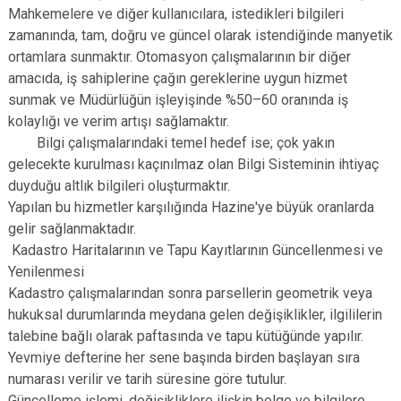
Mahkemelere ve diğer kullanıcılara, istedikleri bilgileri
zamanında, tam, doğru ve güncel olarak istendiğinde manyetik
ortamlara sunmaktır. Otomasyon çalışmalarının bir diğer
amacıda, iş sahiplerine çağın gereklerine uygun hizmet
sunmak ve Müdürlüğün işleyişinde %50–60 oranında iş
kolaylığı ve verim artışı sağlamaktır.
Bilgi çalışmalarındaki temel hedef ise; çok yakın
gelecekte kurulması kaçınılmaz olan Bilgi Sisteminin ihtiyaç
duyduğu altlık bilgileri oluşturmaktır.
Yapılan bu hizmetler karşılığında Hazine'ye büyük oranlarda
gelir sağlanmaktadır.
Kadastro Haritalarının ve Tapu Kayıtlarının Güncellenmesi ve
Yenilenmesi
Kadastro çalışmalarından sonra parsellerin geometrik veya
hukuksal durumlarında meydana gelen değişiklikler, ilgililerin
talebine bağlı olarak paftasında ve tapu kütüğünde yapılır.
Yevmiye defterine her sene başında birden başlayan sıra
numarası verilir ve tarih süresine göre tutulur.
Güncelleme işlemi, değişikliklere ilişkin belge ve bilgilere