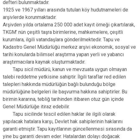
defteri bulunmaktadır.
1925 ve 1967 yılları arasında tutulan köy hudutnameleri de
arşivlerde korunmaktadır.
Arşivden yılda ortalama 250 000 adet kayıt örneği çıkartılarak,
TKGM’ nün çeşitli taşra birimlerine, mahkemelere, çeşitli
kurumlara, ilgili vatandaşlara gönderilmektedir. Tapu ve
Kadastro Genel Müdürlüğü merkez arşivi ekonomik, sosyal ve
tarihi konularda bilimsel araştırma yapan yerli ve yabancı
araştırmacılara kaynak oluşturmaktadır.
Tapu sicil müdürü, kanun ve mevzuata uygun olmayan
talebi reddetme yetkisine sahiptir. İlgili taraflar red edilen
talepleri hakkında müdürlüğün bağlı bulunduğu bölge
müdürlüğüne belgeleri ile başvurma hakkına sahiptirler. Bu
birimin kararına, tebliğ tarihinden itibaren otuz gün içinde
Genel Müdürlüğe itiraz edebilir.
Tapu sicilinde tescil edilen haklar ile ilgili olarak
yapılacak hatalara karşı, Devlet hak sahiplerinin haklarını
garanti etmiştir. Tapu kayıtlarının güncellenmesi sırasında da
yine bu garanti devam eder. Hatalardan dolayı doğacak