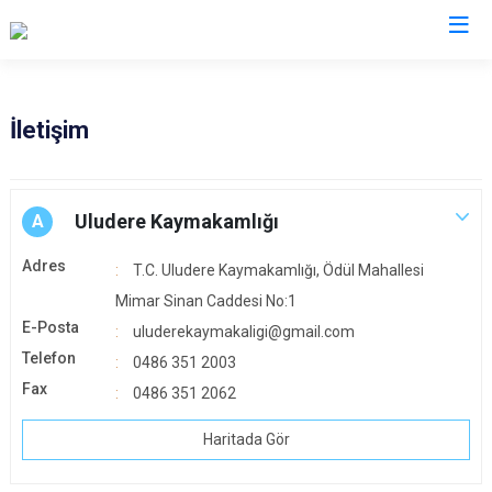
Şırnak
İletişim
Beytüşşebap
Cizre
Uludere Kaymakamlığı
A
Güçlükonak
Adres
T.C. Uludere Kaymakamlığı, Ödül Mahallesi
İdil
Mimar Sinan Caddesi No:1
Silopi
E-Posta
uluderekaymakaligi@gmail.com
Uludere
Telefon
0486 351 2003
Fax
0486 351 2062
Haritada Gör