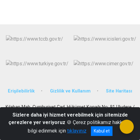
Erişilebilirlik
Gizlilik ve Kullanım
Site Haritası
Kılaban Mah. Cumhuriyet Cad. Hükümet Konağı No: 91 Uludere /
ŞIRNAK
Sizlere daha iyi hizmet verebilmek için sitemizde
çerezlere yer veriyoruz
🍪 Çerez politikamız hakkında
Telefon: 0486 351 20 03 - Belgegeçer: 0486 351 20 62
bilgi edinmek için
tıklayınız
Kabul et