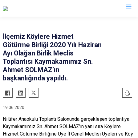
Şırnak
İlçemiz Köylere Hizmet
Götürme Birliği 2020 Yılı Haziran
Beytüşşebap
Ayı Olağan Birlik Meclis
Cizre
Toplantısı Kaymakamımız Sn.
Güçlükonak
Ahmet SOLMAZ’ın
İdil
başkanlığında yapıldı.
Silopi
Uludere
19.06.2020
Nilüfer Anaokulu Toplantı Salonunda gerçekleşen toplantıya
Kaymakamımız Sn. Ahmet SOLMAZ’ın yanı sıra Köylere
Hizmet Götürme Birliğine Üye İl Genel Meclisi Üyeleri ve Köy